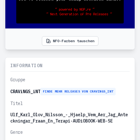
NFO-Farben tauschen
INFORMATION
Gruppe
CRAViNGS_iNT
FINDE MEHR RELEASES VON CRAVINGS_INT
Titel
Ulf_Karl_Olov_Nilsson_-_Hjaelp_Vem_Aer_Jag_Ante
ckningar_Fraan_En_Terapi-AUDiOBOOK-WEB-SE
Genre