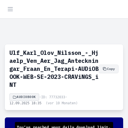
Ulf_Karl_Olov_Nilsson_-_Hj
aelp_Vem_Aer_Jag_Antecknin
gar_Fraan_En_Terapi-AUDiOB
Copy
OOK-WEB-SE-2023-CRAViNGS_i
NT
AUDIOBOOK
•
ID: 77732033
•
12.09.2025 18:35
(vor 10 Monaten)