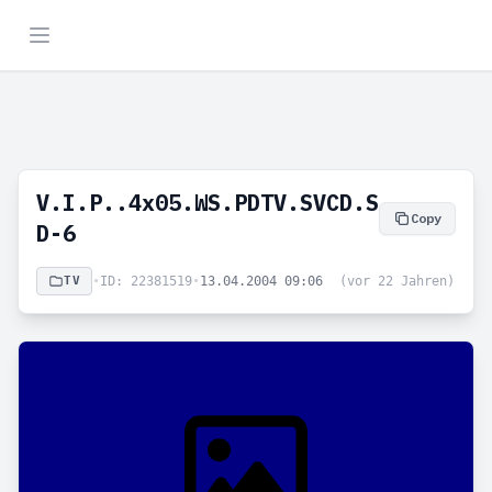
V.I.P..4x05.WS.PDTV.SVCD.S
Copy
D-6
TV
•
ID: 22381519
•
13.04.2004 09:06
(vor 22 Jahren)