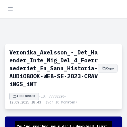
Veronika_Axelsson_-_Det_Ha
ender_Inte_Mig_Del_4_Foerr
aederiet_En_Sann_Historia-
Copy
AUDiOBOOK-WEB-SE-2023-CRAV
iNGS_iNT
AUDIOBOOK
•
ID: 77732296
•
12.09.2025 18:43
(vor 10 Monaten)