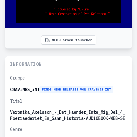
NFO-Farben tauschen
INFORMATION
Gruppe
CRAViNGS_iNT
FINDE MEHR RELEASES VON CRAVINGS_INT
Titel
Veronika_Axelsson_-_Det_Haender_Inte_Mig_Del_4_
Foerraederiet_En_Sann_Historia-AUDiOBOOK-WEB-SE
Genre