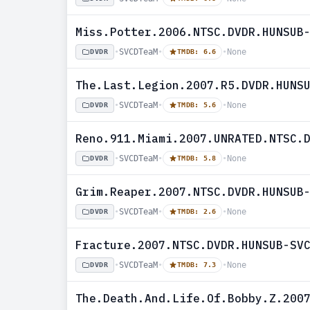
Miss.Potter.2006.NTSC.DVDR.HUNSUB
•
SVCDTeaM
•
•
None
DVDR
TMDB: 6.6
The.Last.Legion.2007.R5.DVDR.HUNS
•
SVCDTeaM
•
•
None
DVDR
TMDB: 5.6
Reno.911.Miami.2007.UNRATED.NTSC.
•
SVCDTeaM
•
•
None
DVDR
TMDB: 5.8
Grim.Reaper.2007.NTSC.DVDR.HUNSUB
•
SVCDTeaM
•
•
None
DVDR
TMDB: 2.6
Fracture.2007.NTSC.DVDR.HUNSUB-SV
•
SVCDTeaM
•
•
None
DVDR
TMDB: 7.3
The.Death.And.Life.Of.Bobby.Z.200