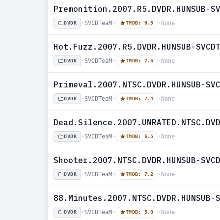
Premonition.2007.R5.DVDR.HUNSUB-S
•
SVCDTeaM
•
•
None
DVDR
TMDB: 6.3
Hot.Fuzz.2007.R5.DVDR.HUNSUB-SVCD
•
SVCDTeaM
•
•
None
DVDR
TMDB: 7.6
Primeval.2007.NTSC.DVDR.HUNSUB-SV
•
SVCDTeaM
•
•
None
DVDR
TMDB: 7.4
Dead.Silence.2007.UNRATED.NTSC.DV
•
SVCDTeaM
•
•
None
DVDR
TMDB: 6.5
Shooter.2007.NTSC.DVDR.HUNSUB-SVC
•
SVCDTeaM
•
•
None
DVDR
TMDB: 7.2
88.Minutes.2007.NTSC.DVDR.HUNSUB-
•
SVCDTeaM
•
•
None
DVDR
TMDB: 5.8