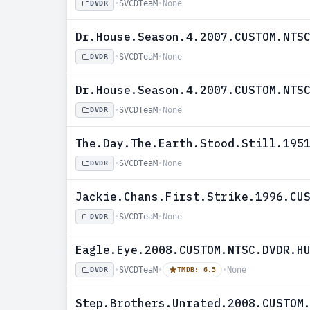
•
SVCDTeaM
•
None
DVDR
Dr.House.Season.4.2007.CUSTOM.NTS
•
SVCDTeaM
•
None
DVDR
Dr.House.Season.4.2007.CUSTOM.NTS
•
SVCDTeaM
•
None
DVDR
The.Day.The.Earth.Stood.Still.195
•
SVCDTeaM
•
None
DVDR
Jackie.Chans.First.Strike.1996.CU
•
SVCDTeaM
•
None
DVDR
Eagle.Eye.2008.CUSTOM.NTSC.DVDR.H
•
SVCDTeaM
•
•
None
DVDR
TMDB: 6.5
Step.Brothers.Unrated.2008.CUSTOM