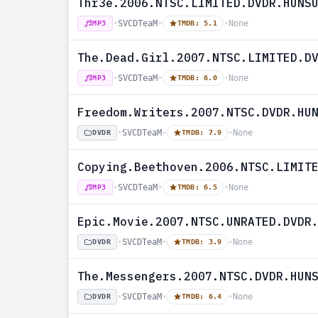
Thr3e.2006.NTSC.LIMITED.DVDR.HUNS
•
SVCDTeaM
•
•
None
MP3
TMDB: 5.1
The.Dead.Girl.2007.NTSC.LIMITED.D
•
SVCDTeaM
•
•
None
MP3
TMDB: 6.0
Freedom.Writers.2007.NTSC.DVDR.HU
•
SVCDTeaM
•
•
None
DVDR
TMDB: 7.9
Copying.Beethoven.2006.NTSC.LIMIT
•
SVCDTeaM
•
•
None
MP3
TMDB: 6.5
Epic.Movie.2007.NTSC.UNRATED.DVDR
•
SVCDTeaM
•
•
None
DVDR
TMDB: 3.9
The.Messengers.2007.NTSC.DVDR.HUN
•
SVCDTeaM
•
•
None
DVDR
TMDB: 6.4