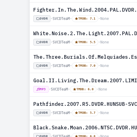
Fighter.In.The.Wind.2004.PAL.DVDR
•
SVCDTeaM
•
•
None
DVDR
TMDB: 7.1
White.Noise.2.The.Light.2007.PAL.
•
SVCDTeaM
•
•
None
DVDR
TMDB: 5.5
The.Three.Burials.Of.Melquiades.E
•
SVCDTeaM
•
•
None
DVDR
TMDB: 7.0
Goal.II.Living.The.Dream.2007.LIM
•
SVCDTeaM
•
•
None
MP3
TMDB: 6.0
Pathfinder.2007.R5.DVDR.HUNSUB-SV
•
SVCDTeaM
•
•
None
DVDR
TMDB: 5.7
Black.Snake.Moan.2006.NTSC.DVDR.H
•
SVCDTeaM
•
•
None
DVDR
TMDB: 6.8