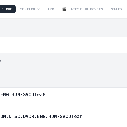
SUCHE
SEKTION
IRC
🎬 LATEST HD MOVIES
STATS
p
.ENG.HUN-SVCDTeaM
TOM.NTSC.DVDR.ENG.HUN-SVCDTeaM