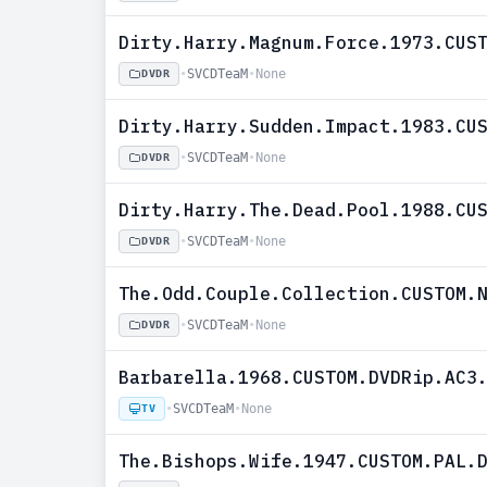
Dirty.Harry.Magnum.Force.1973.CUS
•
SVCDTeaM
•
None
DVDR
Dirty.Harry.Sudden.Impact.1983.CU
•
SVCDTeaM
•
None
DVDR
Dirty.Harry.The.Dead.Pool.1988.CU
•
SVCDTeaM
•
None
DVDR
The.Odd.Couple.Collection.CUSTOM.
•
SVCDTeaM
•
None
DVDR
Barbarella.1968.CUSTOM.DVDRip.AC3
•
SVCDTeaM
•
None
TV
The.Bishops.Wife.1947.CUSTOM.PAL.