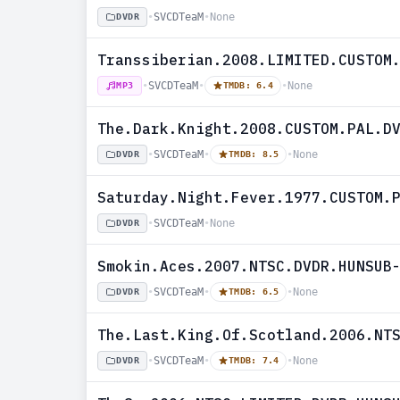
•
SVCDTeaM
•
None
DVDR
Transsiberian.2008.LIMITED.CUSTOM
•
SVCDTeaM
•
•
None
MP3
TMDB: 6.4
The.Dark.Knight.2008.CUSTOM.PAL.D
•
SVCDTeaM
•
•
None
DVDR
TMDB: 8.5
Saturday.Night.Fever.1977.CUSTOM.
•
SVCDTeaM
•
None
DVDR
Smokin.Aces.2007.NTSC.DVDR.HUNSUB
•
SVCDTeaM
•
•
None
DVDR
TMDB: 6.5
The.Last.King.Of.Scotland.2006.NT
•
SVCDTeaM
•
•
None
DVDR
TMDB: 7.4