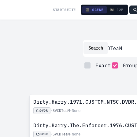
STARTSEITE
🎬 SCENE
🏴‍☠️ P2P
Search
Search
Exact
Grou
Dirty.Harry.1971.CUSTOM.NTSC.DVDR
•
SVCDTeaM
•
None
DVDR
Dirty.Harry.The.Enforcer.1976.CUS
•
SVCDTeaM
•
None
DVDR