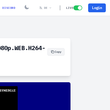
Login
DISCORD
DE
LIVE
080p.WEB.H264-
Copy