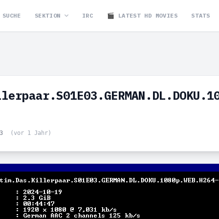
SUCHE
SEKTION
IRC
🎬 LATEST HD MOVIES
STATS
llerpaar.S01E03.GERMAN.DL.DOKU.1
53
(vor 1 Jahr)