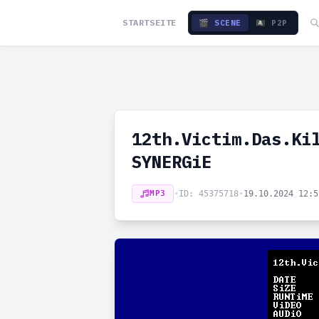
STARTSEITE
🎬 SCENE
🏴‍☠️ P2P
12th.Victim.Das.Ki
SYNERGiE
MP3
•
ID: 45375718
•
19.10.2024 12: