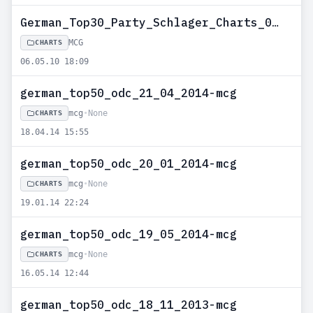
German_Top30_Party_Schlager_Charts_03_05_2010-MCG
MCG
CHARTS
06.05.10 18:09
german_top50_odc_21_04_2014-mcg
mcg
•
None
CHARTS
18.04.14 15:55
german_top50_odc_20_01_2014-mcg
mcg
•
None
CHARTS
19.01.14 22:24
german_top50_odc_19_05_2014-mcg
mcg
•
None
CHARTS
16.05.14 12:44
german_top50_odc_18_11_2013-mcg