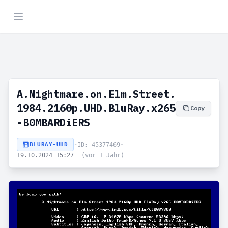
A.Nightmare.on.Elm.Street.
1984.2160p.UHD.BluRay.x265
Copy
-B0MBARDiERS
BLURAY-UHD
•
ID: 45377469
•
19.10.2024 15:27
(vor 1 Jahr)