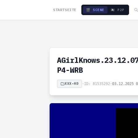
STARTSEITE
🎬 SCENE
🏴‍☠️ P2P
AGirlKnows.23.12.0
P4-WRB
XXX-HD
•
ID: 81535292
•
03.12.2025 