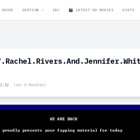
SUCHE
SEKTION
IRC
🎬 LATEST HD MOVIES
STATS
7.Rachel.Rivers.And.Jennifer.Whi
02:32
(vor 8 Monaten)