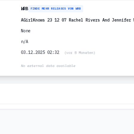
WRB
FINDE MEHR RELEASES VON WRB
AGirlKnows 23 12 07 Rachel Rivers And Jennifer 
None
n/A
03.12.2025 02:32
(vor 8 Monaten)
No external data available