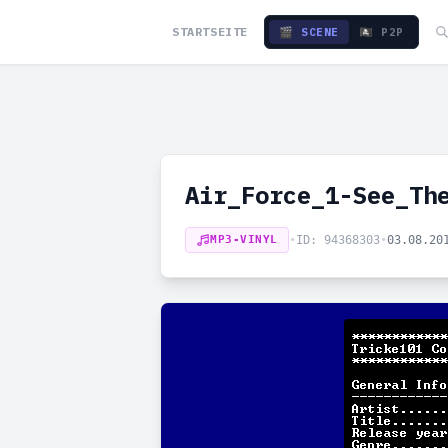
STARTSEITE
🎬 SCENE
🏴‍☠️ P2P
Air_Force_1-See_Th
MP3-VINYL
•
ID: 94368303
•
03.08.20