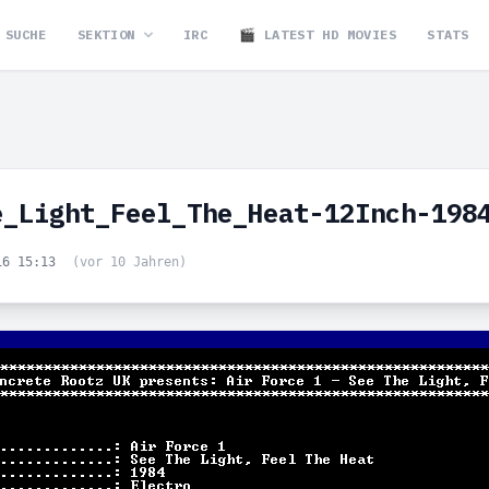
SUCHE
SEKTION
IRC
🎬 LATEST HD MOVIES
STATS
e_Light_Feel_The_Heat-12Inch-198
16 15:13
(vor 10 Jahren)