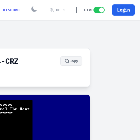
Login
DISCORD
DE
LIVE
4-CRZ
Copy