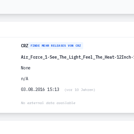
CRZ
FINDE MEHR RELEASES VON CRZ
Air_Force_1-See_The_Light_Feel_The_Heat-12Inch-
None
n/A
03.08.2016 15:13
(vor 10 Jahren)
No external data available