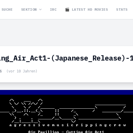
SUCHE
SEKTION
IRC
🎬 LATEST HD MOVIES
STATS
ing_Air_Act1-(Japanese_Release)-
56
(vor 10 Jahren)