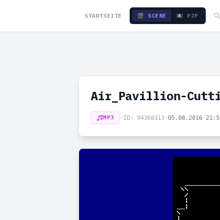
STARTSEITE
🎬 SCENE
🏴‍☠️ P2P
Air_Pavillion-Cutt
MP3
•
ID: 94368313
•
05.08.2016 21: