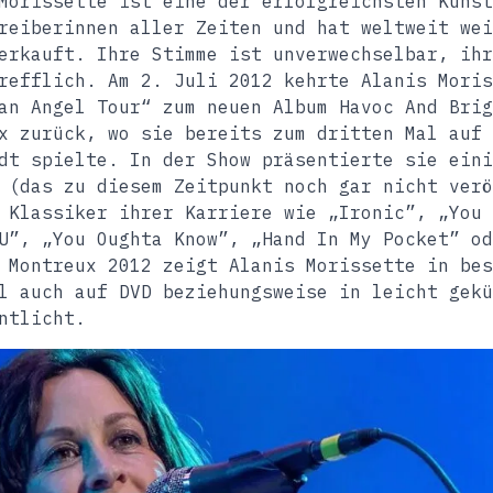
Morissette ist eine der erfolgreichsten Künst
reiberinnen aller Zeiten und hat weltweit wei
erkauft. Ihre Stimme ist unverwechselbar, ihr
refflich. Am 2. Juli 2012 kehrte Alanis Moris
an Angel Tour“ zum neuen Album Havoc And Brig
x zurück, wo sie bereits zum dritten Mal auf 
dt spielte. In der Show präsentierte sie eini
 (das zu diesem Zeitpunkt noch gar nicht verö
 Klassiker ihrer Karriere wie „Ironic”, „You 
U”, „You Oughta Know”, „Hand In My Pocket” od
 Montreux 2012 zeigt Alanis Morissette in bes
l auch auf DVD beziehungsweise in leicht gekü
ntlicht.