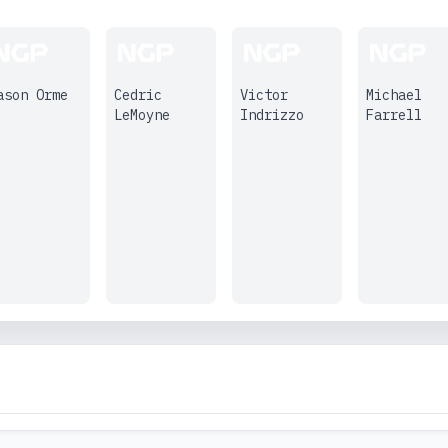
ason Orme
Cedric
Victor
Michael
LeMoyne
Indrizzo
Farrell