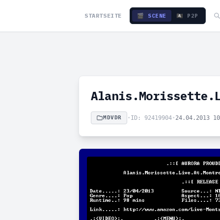
STARTSEITE
🎬 SCENE
🏴‍☠️ P2P
Alanis.Morissette.
MDVDR
•
ID: 92419904
•
24.04.2013 1