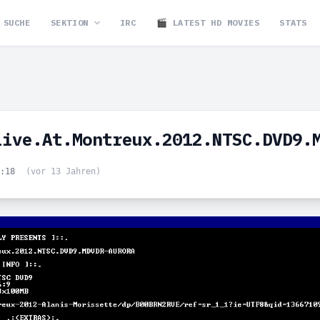
SUCHE
SEKTION
IRC
🎬 LATEST HD MOVIES
STATS
Live.At.Montreux.2012.NTSC.DVD9.
0:18
(vor 13 Jahren)