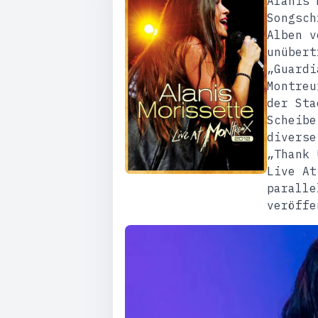
Alanis 
Songsch
Alben v
unübert
„Guardi
Montreu
der Sta
Scheibe
diverse
„Thank 
Live At
paralle
veröffe