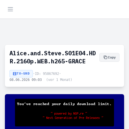
Alice.and.Steve.S01E04.HD
Copy
R.2160p.WEB.h265-GRACE
TV-UHD
•
ID: 95867692
•
08.06.2026 09:03
(vor 1 Monat)