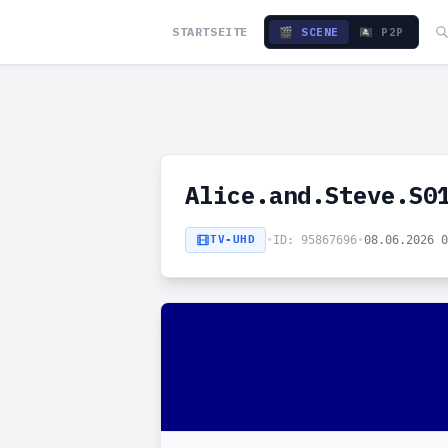
STARTSEITE
🎬 SCENE
🏴‍☠️ P2P
Alice.and.Steve.S0
TV-UHD
•
ID: 95867696
•
08.06.2026 