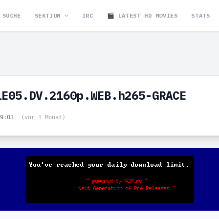
SUCHE
SEKTION
IRC
🎬 LATEST HD MOVIES
STATS
1E05.DV.2160p.WEB.h265-GRACE
09:03
(vor 1 Monat)