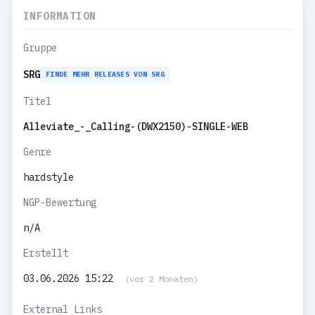
INFORMATION
Gruppe
SRG
FINDE MEHR RELEASES VON SRG
Titel
Alleviate_-_Calling-(DWX2150)-SINGLE-WEB
Genre
hardstyle
NGP-Bewertung
n/A
Erstellt
03.06.2026 15:22
(vor 2 Monaten)
External Links