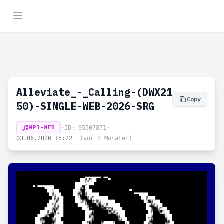
Alleviate_-_Calling-(DWX21
Copy
50)-SINGLE-WEB-2026-SRG
MP3-WEB
•
ID: 95507871
•
03.06.2026 15:22
(vor 2 Monaten)