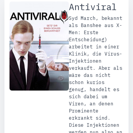
Antiviral
Syd March, bekannt
als Banshee aus X-
Men: Erste
Entscheidung)
arbeitet in einer
Klinik, die Virus-
Injektionen
verkauft. Aber als
wäre das nicht
schon kurios
genug, handelt es
sich dabei um
Viren, an denen
Prominente
erkrankt sind.
Diese Injektionen
werden nun also an