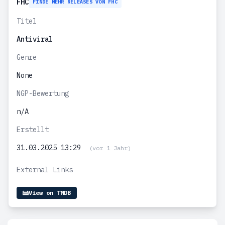
FHC
FINDE MEHR RELEASES VON FHC
Titel
Antiviral
Genre
None
NGP-Bewertung
n/A
Erstellt
31.03.2025 13:29
(vor 1 Jahr)
External Links
View on TMDB