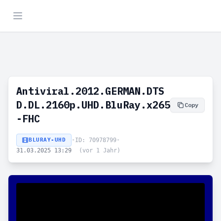
Antiviral.2012.GERMAN.DTS
D.DL.2160p.UHD.BluRay.x265
Copy
-FHC
BLURAY-UHD
•
ID: 70978799
•
31.03.2025 13:29
(vor 1 Jahr)