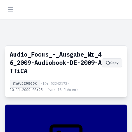
Audio_Focus_-_Ausgabe_Nr_4
6_2009-Audiobook-DE-2009-A
Copy
TTiCA
AUDIOBOOK
•
ID: 92242173
•
10.11.2009 03:25
(vor 16 Jahren)