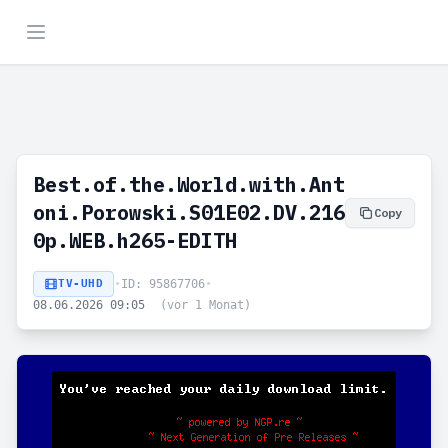
Best.of.the.World.with.Ant
oni.Porowski.S01E02.DV.216
Copy
0p.WEB.h265-EDITH
TV-UHD
•
ID: 95867706
•
08.06.2026 09:05
(vor 1 Monat)