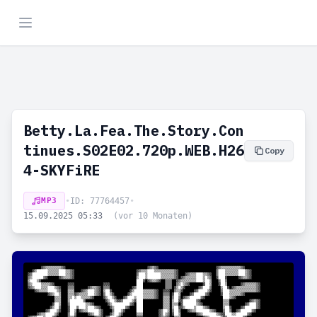
Betty.La.Fea.The.Story.Con
tinues.S02E02.720p.WEB.H26
Copy
4-SKYFiRE
MP3
•
ID: 77764457
•
15.09.2025 05:33
(vor 10 Monaten)