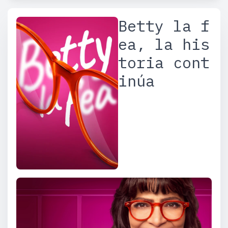
Betty la f
ea, la his
toria cont
inúa