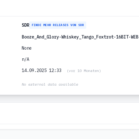
SDR
FINDE MEHR RELEASES VON SDR
Booze_And_Glory-Whiskey_Tango_Foxtrot-16BIT-WEB
None
n/A
14.09.2025 12:33
(vor 10 Monaten)
No external data available