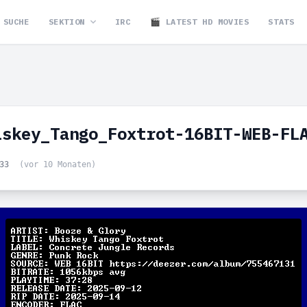
SUCHE
SEKTION
IRC
🎬 LATEST HD MOVIES
STATS
iskey_Tango_Foxtrot-16BIT-WEB-FL
:33
(vor 10 Monaten)