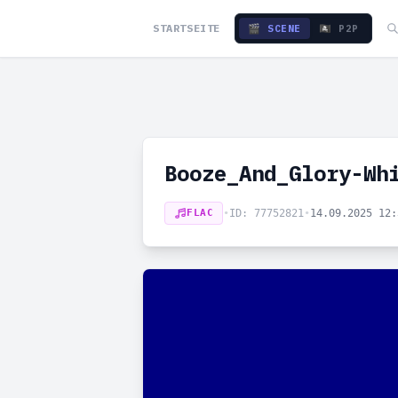
STARTSEITE
🎬 SCENE
🏴‍☠️ P2P
Booze_And_Glory-Wh
FLAC
•
ID: 77752821
•
14.09.2025 12