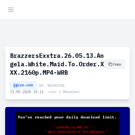
BrazzersExxtra.26.05.13.An
gela.White.Maid.To.Order.X
Copy
XX.2160p.MP4-WRB
XXX-UHD
•
ID: 94342543
•
13.05.2026 15:11
(vor 2 Monaten)