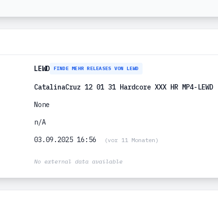
LEWD
FINDE MEHR RELEASES VON LEWD
CatalinaCruz 12 01 31 Hardcore XXX HR MP4-LEWD
None
n/A
03.09.2025 16:56
(vor 11 Monaten)
No external data available