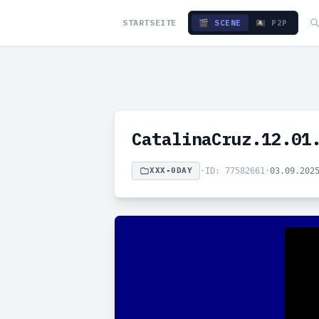
STARTSEITE
🎬 SCENE
🏴‍☠️ P2P
CatalinaCruz.12.01
XXX-0DAY
•
ID: 77582661
•
03.09.202