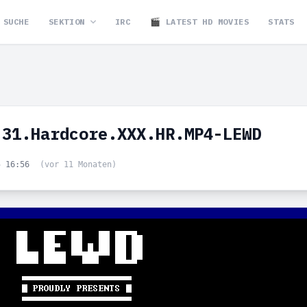
SUCHE
SEKTION
IRC
🎬 LATEST HD MOVIES
STATS
.31.Hardcore.XXX.HR.MP4-LEWD
5 16:56
(vor 11 Monaten)