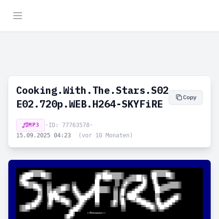
Cooking.With.The.Stars.S02
Copy
E02.720p.WEB.H264-SKYFiRE
MP3
•
ID: 77763578
•
15.09.2025 04:23
(vor 10 Monaten)