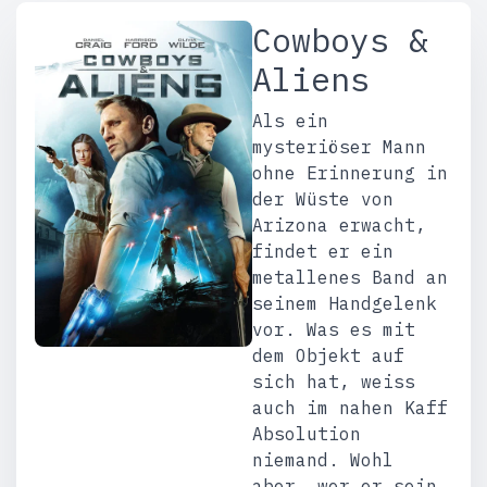
Cowboys &
Aliens
Als ein
mysteriöser Mann
ohne Erinnerung in
der Wüste von
Arizona erwacht,
findet er ein
metallenes Band an
seinem Handgelenk
vor. Was es mit
dem Objekt auf
sich hat, weiss
auch im nahen Kaff
Absolution
niemand. Wohl
aber, wer er sein