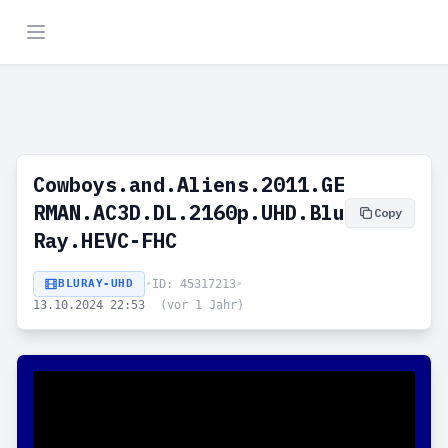
Cowboys.and.Aliens.2011.GE
RMAN.AC3D.DL.2160p.UHD.Blu
Copy
Ray.HEVC-FHC
BLURAY-UHD
•
ID: 45317213
•
13.10.2024 22:53
(vor 1 Jahr)