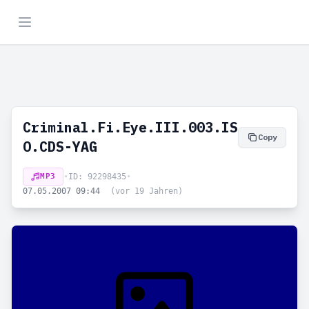
Criminal.Fi.Eye.III.003.IS
Copy
O.CDS-YAG
MP3
•
ID: 92298435
•
07.05.2007 09:44
(vor 19 Jahren)