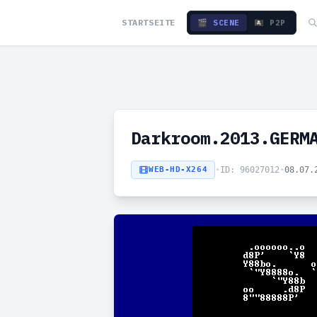
STARTSEITE
🎬 SCENE
🏴‍☠️ P2P
Darkroom.2013.GERM
WEB-HD-X264
•
ID: 96027012
•
08.07.