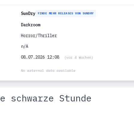
SunDry
FINDE MEHR RELEASES VON SUNDRY
Darkroom
Horror/Thriller
n/A
08.07.2026 12:08
(vor 4 Wochen)
No external data available
e schwarze Stunde