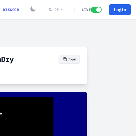
Login
DISCORD
DE
LIVE
nDry
Copy