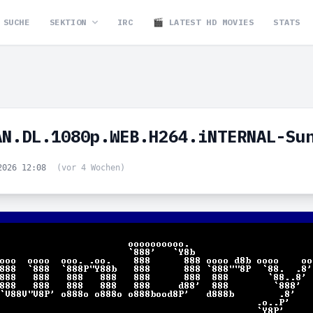
SUCHE
SEKTION
IRC
🎬 LATEST HD MOVIES
STATS
AN.DL.1080p.WEB.H264.iNTERNAL-Su
2026 12:08
(vor 4 Wochen)