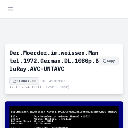
Der.Moerder.im.weissen.Man
tel.1972.German.DL.1080p.B
Copy
luRay.AVC-UNTAVC
BLURAY-HD
•
ID: 45307682
•
12.10.2024 19:11
(vor 1 Jahr)