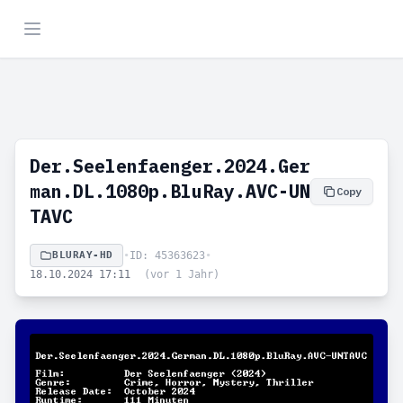
Der.Seelenfaenger.2024.Ger
man.DL.1080p.BluRay.AVC-UN
Copy
TAVC
BLURAY-HD
•
ID: 45363623
•
18.10.2024 17:11
(vor 1 Jahr)