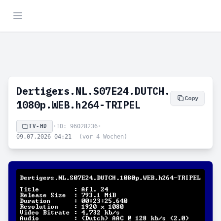
Dertigers.NL.S07E24.DUTCH.
Copy
1080p.WEB.h264-TRIPEL
TV-HD
•
ID: 96028236
•
09.07.2026 04:21
(vor 4 Wochen)