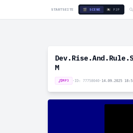
STARTSEITE
🎬 SCENE
🏴‍☠️ P2P
Dev.Rise.And.Rule.
M
MP3
•
ID: 77758040
•
14.09.2025 18: