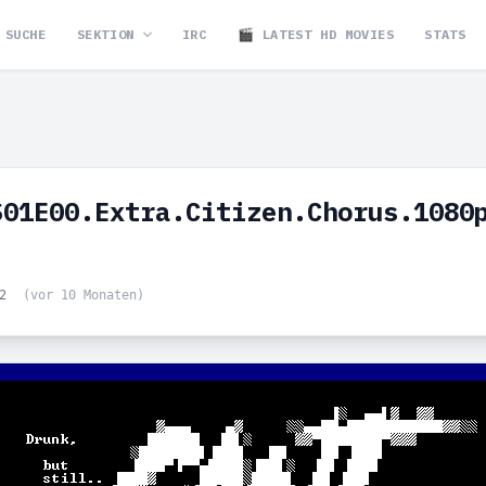
SUCHE
SEKTION
IRC
🎬 LATEST HD MOVIES
STATS
S01E00.Extra.Citizen.Chorus.1080
52
(vor 10 Monaten)