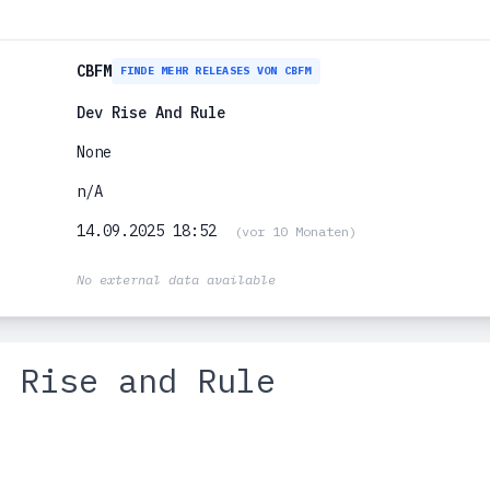
CBFM
FINDE MEHR RELEASES VON CBFM
Dev Rise And Rule
None
n/A
14.09.2025 18:52
(vor 10 Monaten)
No external data available
 Rise and Rule