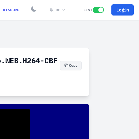
Login
DISCORD
DE
LIVE
p.WEB.H264-CBF
Copy