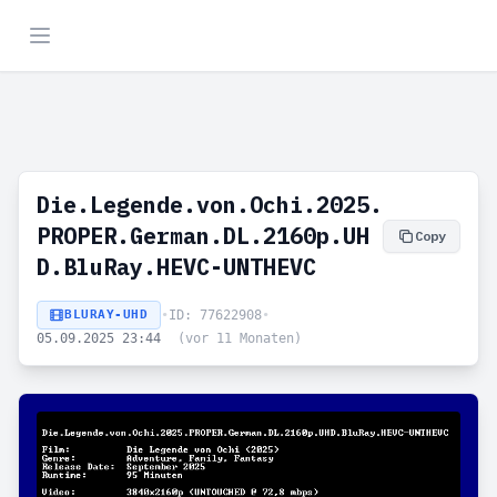
Die.Legende.von.Ochi.2025.
PROPER.German.DL.2160p.UH
Copy
D.BluRay.HEVC-UNTHEVC
BLURAY-UHD
•
ID: 77622908
•
05.09.2025 23:44
(vor 11 Monaten)