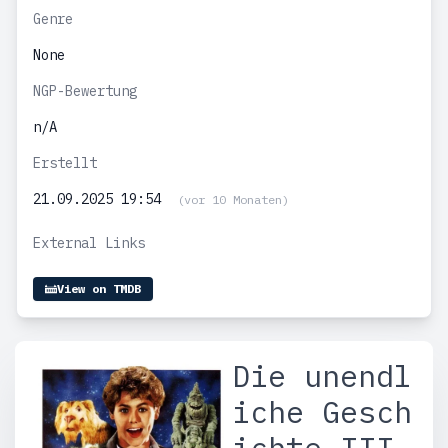
Genre
None
NGP-Bewertung
n/A
Erstellt
21.09.2025 19:54
(vor 10 Monaten)
External Links
View on TMDB
Die unendl
iche Gesch
ichte III