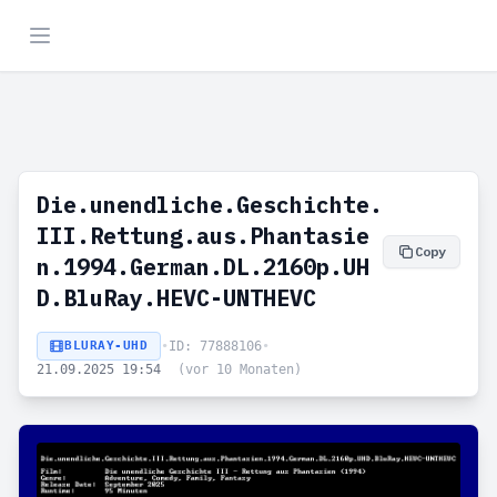
Die.unendliche.Geschichte.
III.Rettung.aus.Phantasie
Copy
n.1994.German.DL.2160p.UH
D.BluRay.HEVC-UNTHEVC
BLURAY-UHD
•
ID: 77888106
•
21.09.2025 19:54
(vor 10 Monaten)