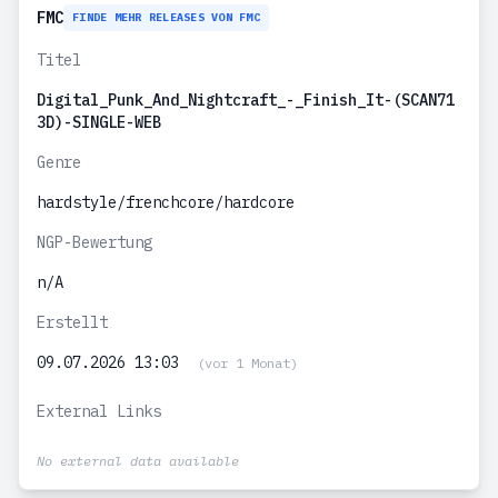
FMC
FINDE MEHR RELEASES VON FMC
Titel
Digital_Punk_And_Nightcraft_-_Finish_It-(SCAN71
3D)-SINGLE-WEB
Genre
hardstyle/frenchcore/hardcore
NGP-Bewertung
n/A
Erstellt
09.07.2026 13:03
(vor 1 Monat)
External Links
No external data available