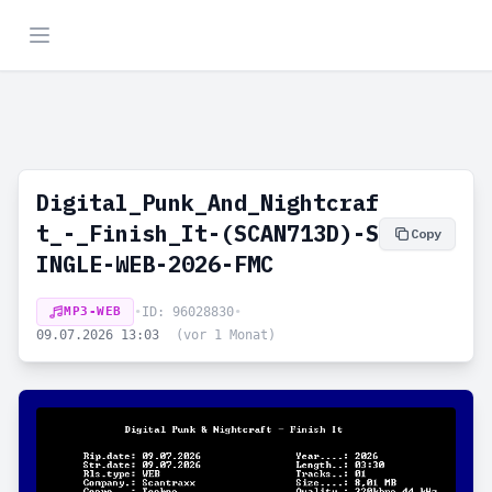
Digital_Punk_And_Nightcraf
t_-_Finish_It-(SCAN713D)-S
Copy
INGLE-WEB-2026-FMC
MP3-WEB
•
ID: 96028830
•
09.07.2026 13:03
(vor 1 Monat)