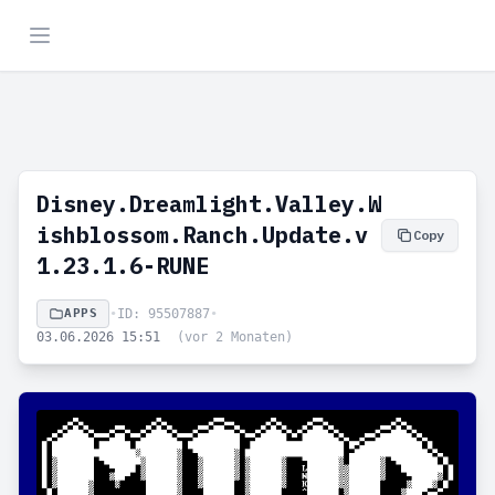
Disney.Dreamlight.Valley.W
ishblossom.Ranch.Update.v
Copy
1.23.1.6-RUNE
APPS
•
ID: 95507887
•
03.06.2026 15:51
(vor 2 Monaten)