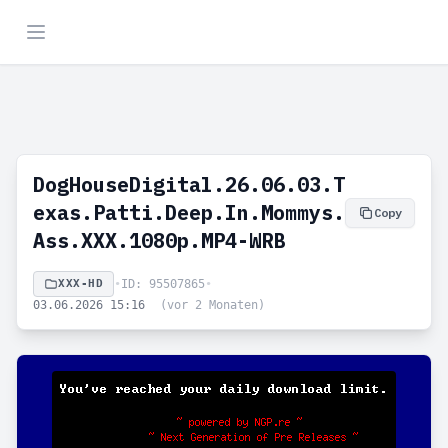
DogHouseDigital.26.06.03.T
exas.Patti.Deep.In.Mommys.
Copy
Ass.XXX.1080p.MP4-WRB
XXX-HD
•
ID: 95507865
•
03.06.2026 15:16
(vor 2 Monaten)