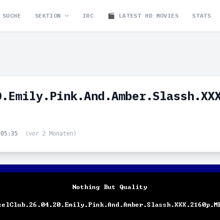
SUCHE
SEKTION
IRC
🎬 LATEST HD MOVIES
STATS
0.Emily.Pink.And.Amber.Slassh.XX
 05:35
(vor 2 Monaten)