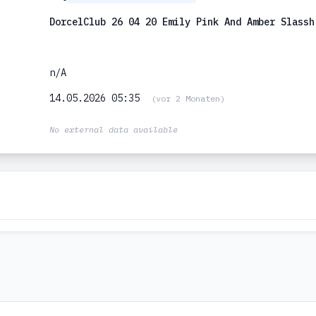
DorcelClub 26 04 20 Emily Pink And Amber Slassh
n/A
14.05.2026 05:35
(vor 2 Monaten)
No external data available