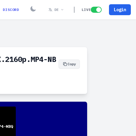
Login
DISCORD
DE
LIVE
X.2160p.MP4-NB
Copy