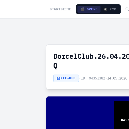
STARTSEITE
🎬 SCENE
🏴‍☠️ P2P
DorcelClub.26.04.2
Q
XXX-UHD
•
ID: 94351382
•
14.05.2026