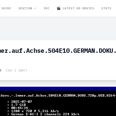
SUCHE
SEKTION
IRC
🎬 LATEST HD MOVIES
STATS
mer.auf.Achse.S04E10.GERMAN.DOKU
58
(vor 1 Jahr)