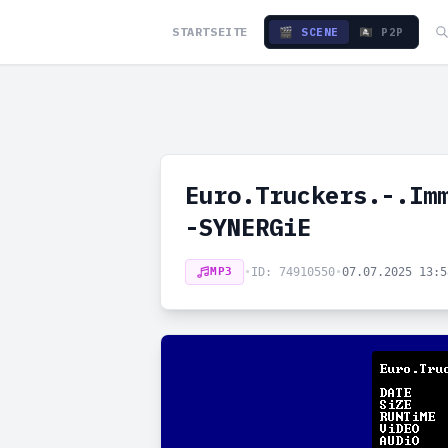
STARTSEITE
🎬 SCENE
🏴‍☠️ P2P
Euro.Truckers.-.Im
-SYNERGiE
MP3
•
ID: 74910550
•
07.07.2025 13: