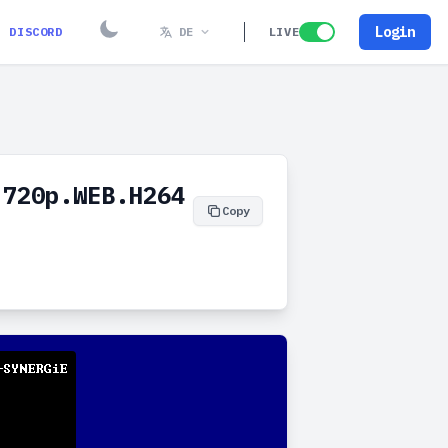
Login
DISCORD
DE
LIVE
.720p.WEB.H264
Copy