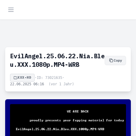
EvilAngel.25.06.22.Nia.Ble
Copy
u.XXX.1080p.MP4-WRB
XXX-HD
•
ID: 73021635
•
22.06.2025 06:16
(vor 1 Jahr)