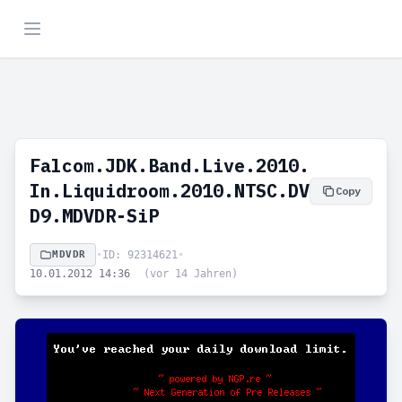
Falcom.JDK.Band.Live.2010.
In.Liquidroom.2010.NTSC.DV
Copy
D9.MDVDR-SiP
MDVDR
•
ID: 92314621
•
10.01.2012 14:36
(vor 14 Jahren)