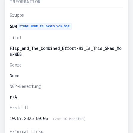
INFORMATION
Gruppe
SDR
FINDE MEHR RELEASES VON SDR
Titel
Flip_and_The_Combined_Effort-Hi_Is_This_Skas_Mo
m-WEB
Genre
None
NGP-Bewertung
n/A
Erstellt
10.09.2025 00:05
(vor 10 Monaten)
External Links