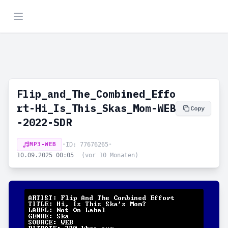
Flip_and_The_Combined_Effo
rt-Hi_Is_This_Skas_Mom-WEB
Copy
-2022-SDR
MP3-WEB
•
ID: 77676265
•
10.09.2025 00:05
(vor 10 Monaten)