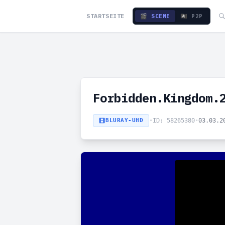
STARTSEITE
🎬 SCENE
🏴‍☠️ P2P
Forbidden.Kingdom.
BLURAY-UHD
•
ID: 58265380
•
03.03.2