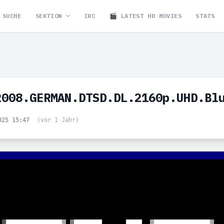
SUCHE
SEKTION
IRC
🎬 LATEST HD MOVIES
STATS
2008.GERMAN.DTSD.DL.2160p.UHD.Bl
025 15:47
(vor 1 Jahr)