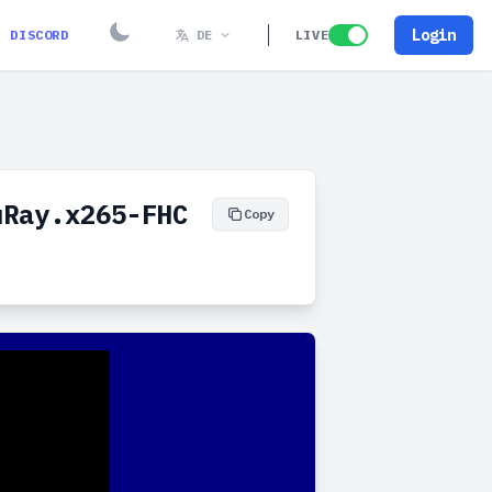
Login
DISCORD
DE
LIVE
uRay.x265-FHC
Copy