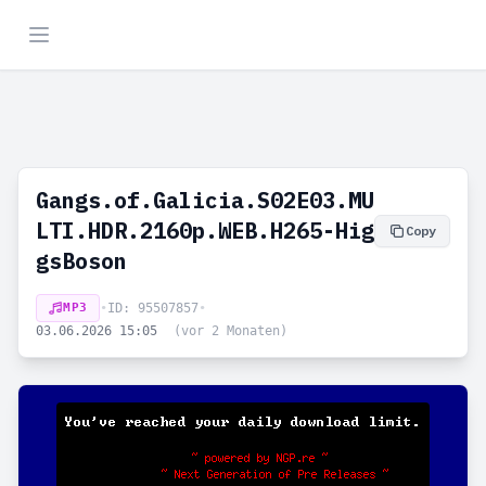
Gangs.of.Galicia.S02E03.MU
LTI.HDR.2160p.WEB.H265-Hig
Copy
gsBoson
MP3
•
ID: 95507857
•
03.06.2026 15:05
(vor 2 Monaten)