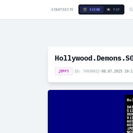
STARTSEITE
🎬 SCENE
🏴‍☠️ P2P
Hollywood.Demons.S
MP3
•
ID: 74938022
•
08.07.2025 19: