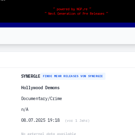
SYNERGiE
FINDE MEHR RELEASES VON SYNERGIE
Hollywood Demons
Documentary/Crime
n/A
08.07.2025 19:18
(vor 1 Jahr)
No external data available