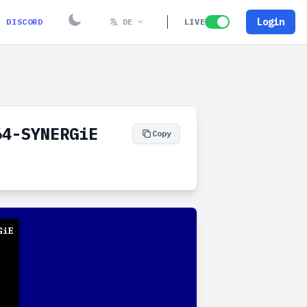
Login
DISCORD
DE
LIVE
64-SYNERGiE
Copy