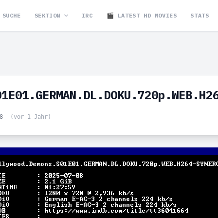
SUCHE
SEKTION
IRC
🎬 LATEST HD MOVIES
STATS
01E01.GERMAN.DL.DOKU.720p.WEB.H2
18
(vor 1 Jahr)