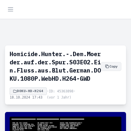
Homicide.Hunter.-.Dem.Moer
der.auf.der.Spur.S03E02.Ei
Copy
n.Fluss.aus.Blut.German.DO
KU.1080P.WebHD.H264-GWD
DOKU-HD-H264
•
ID: 45363898
•
18.10.2024 17:43
(vor 1 Jahr)