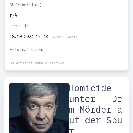
NGP-Bewertung
n/A
Erstellt
18.10.2024 17:43
(vor 1 Jahr)
External Links
No external data available
Homicide H
unter - De
m Mörder a
uf der Spu
r