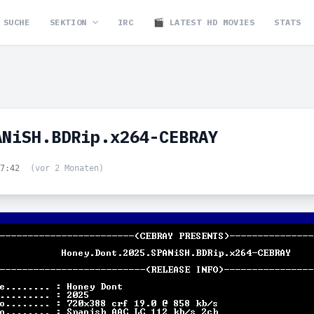
SUCHE
SEKTION
IRC
🎬 LATEST HD MOVIES
STATS
ANiSH.BDRip.x264-CEBRAY
07:42
(vor 2 Monaten)