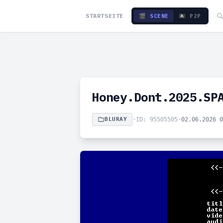
STARTSEITE
🎬 SCENE
🏴‍☠️ P2P
Honey.Dont.2025.SP
BLURAY
•
ID: 95505505
•
02.06.2026 