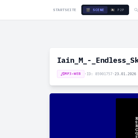
STARTSEITE
🎬 SCENE
🏴‍☠️ P2P
Iain_M_-_Endless_S
MP3-WEB
•
ID: 85901757
•
23.01.2026