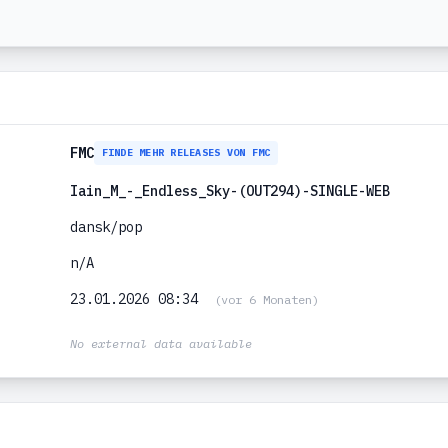
FMC
FINDE MEHR RELEASES VON FMC
Iain_M_-_Endless_Sky-(OUT294)-SINGLE-WEB
dansk/pop
n/A
23.01.2026 08:34
(vor 6 Monaten)
No external data available