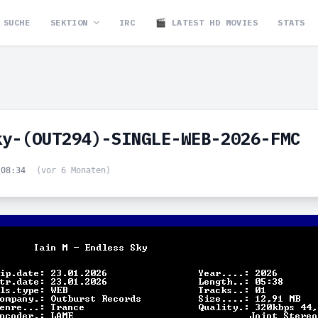
SUCHE
SEKTION
IRC
🎬 LATEST HD MOVIES
STATS
ky-(OUT294)-SINGLE-WEB-2026-FMC
 08:34
(vor 6 Monaten)