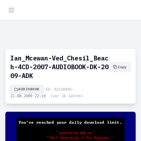
Ian_Mcewan-Ved_Chesil_Beac
h-4CD-2007-AUDIOBOOK-DK-20
Copy
09-ADK
AUDIOBOOK
•
ID: 92230495
•
21.08.2009 22:19
(vor 16 Jahren)