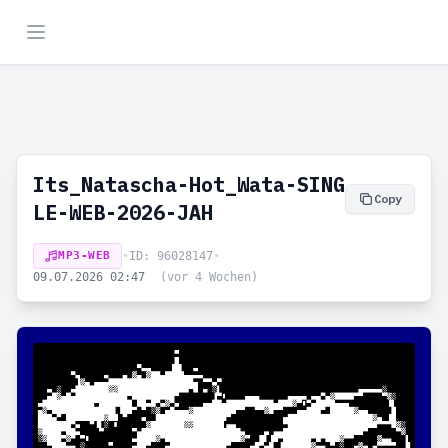
Its_Natascha-Hot_Wata-SING
Copy
LE-WEB-2026-JAH
MP3-WEB
•
ID: 96028147
•
09.07.2026 02:47
(vor 4 Wochen)