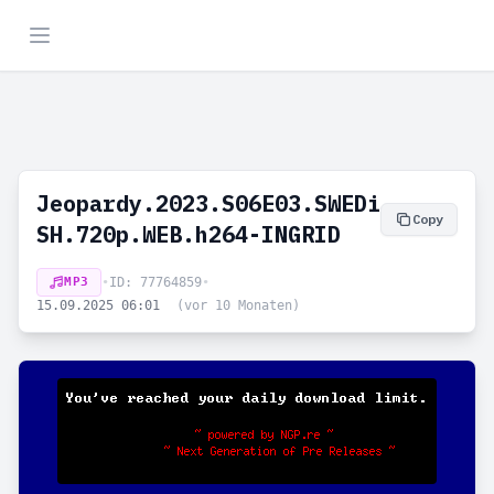
Jeopardy.2023.S06E03.SWEDi
Copy
SH.720p.WEB.h264-INGRID
MP3
•
ID: 77764859
•
15.09.2025 06:01
(vor 10 Monaten)