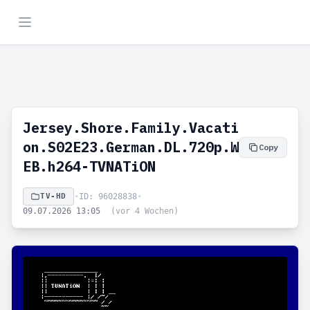
Jersey.Shore.Family.Vacati
on.S02E23.German.DL.720p.W
Copy
EB.h264-TVNATiON
TV-HD
•
ID: 96028838
•
09.07.2026 13:05
(vor 4 Wochen)