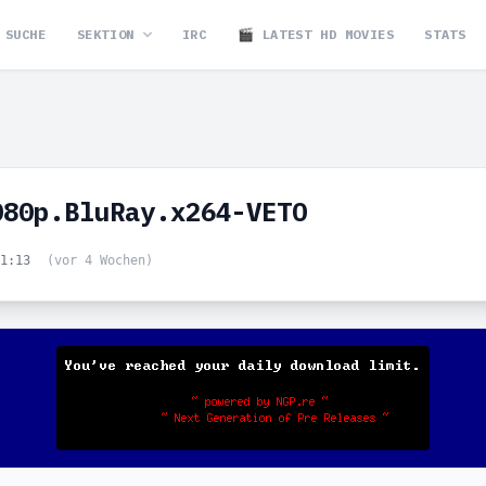
SUCHE
SEKTION
IRC
🎬 LATEST HD MOVIES
STATS
080p.BluRay.x264-VETO
11:13
(vor 4 Wochen)