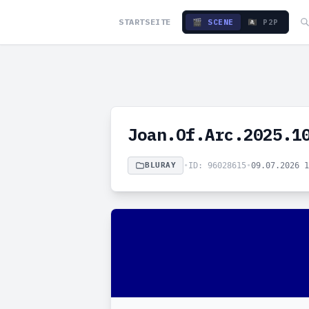
STARTSEITE
🎬 SCENE
🏴‍☠️ P2P
Joan.Of.Arc.2025.1
BLURAY
•
ID: 96028615
•
09.07.2026 