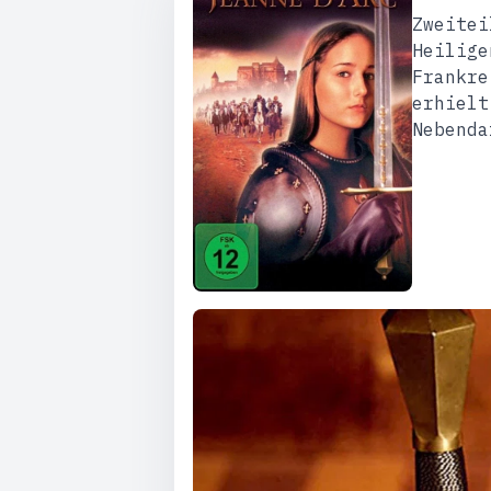
Zweitei
Heilige
Frankre
erhielt
Nebenda